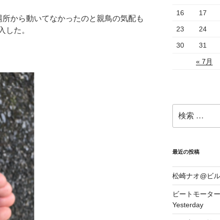
16
17
場所から動いてなかったのと親鳥の気配も
23
24
入した。
30
31
« 7月
検
索:
最近の投稿
松崎ナオ@ビ
ビートモーターズ1
Yesterday