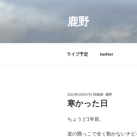
コ
ン
テ
鹿野
ン
ツ
へ
ス
ライブ予定
twitter
キ
ッ
プ
投
2021年10月27日
投稿者:
鹿野
稿
寒かった日
日:
ちょうど
1
年前。
道の隅っこで全く動かないチビ