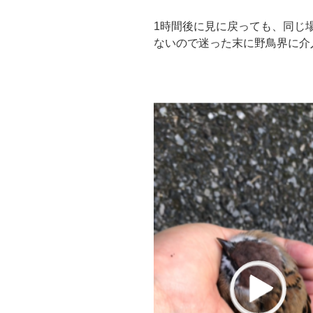
1
時間後に見に戻っても、同じ
ないので迷った末に野鳥界に介
動
画
プ
レ
ー
ヤ
ー