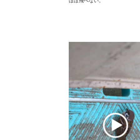
ほぼ飛べない。
動
画
プ
レ
ー
ヤ
ー