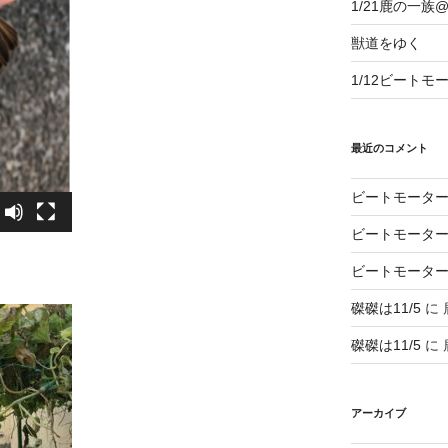
1/21鹿の一
獣道をゆく
1/12ビートモ
最近のコメント
ビートモータ
ビートモータ
ビートモータ
磔磔は11/5
に
磔磔は11/5
に
アーカイブ