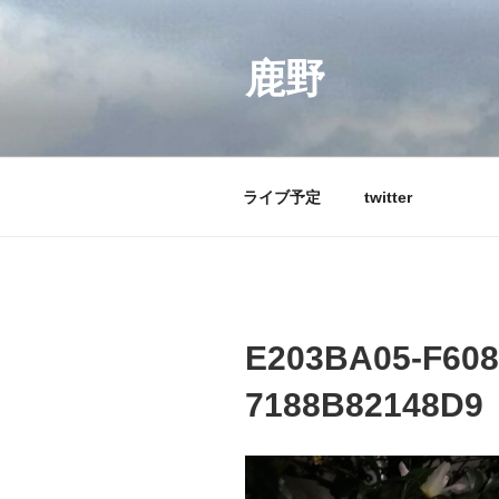
コ
ン
テ
鹿野
ン
ツ
へ
ス
ライブ予定
twitter
キ
ッ
プ
E203BA05-F608
7188B82148D9