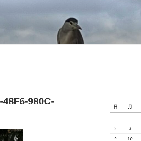
-48F6-980C-
日
月
2
3
9
10