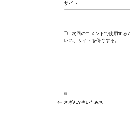
サイト
次回のコメントで使用する
レス、サイトを保存する。
投
過
前
稿
去
さざんかさいたみち
の
ナ
投
ビ
稿