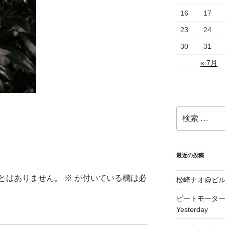
16
17
23
24
30
31
« 7月
検
索:
最近の投稿
とはありません。
※
が付いている欄は必
松崎ナオ@ビ
ビートモーターズ1
Yesterday