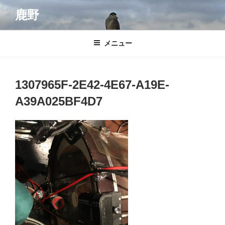
コ
鹿野
ン
テ
ン
メニュー
ツ
へ
ス
1307965F-2E42-4E67-A19E-
キ
A39A025BF4D7
ッ
プ