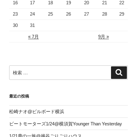
16
17
18
19
20
21
22
23
24
25
26
27
28
29
30
31
« 7月
9月 »
検
検
索
索:
最近の投稿
松崎ナオ@ビルボード横浜
ビートモーターズ1/24@横須賀Younger Than Yesterday
1/21鹿の一族@越谷ごりごりハウス