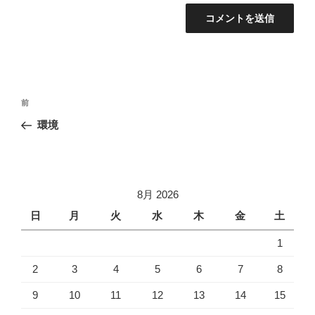
投
過
前
稿
去
環境
ナ
の
ビ
投
稿
ゲ
ー
8月 2026
シ
日
月
火
水
木
金
土
ョ
1
ン
2
3
4
5
6
7
8
9
10
11
12
13
14
15