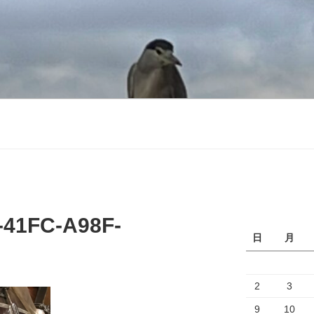
-41FC-A98F-
日
月
2
3
9
10