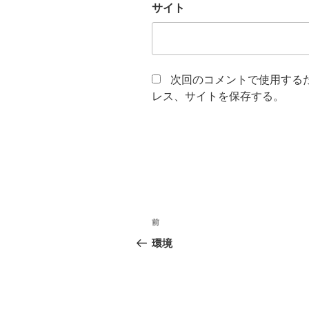
サイト
次回のコメントで使用する
レス、サイトを保存する。
投
過
前
稿
去
環境
の
ナ
投
ビ
稿