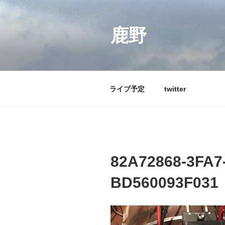
コ
ン
テ
鹿野
ン
ツ
へ
ス
ライブ予定
twitter
キ
ッ
プ
82A72868-3FA7
BD560093F031