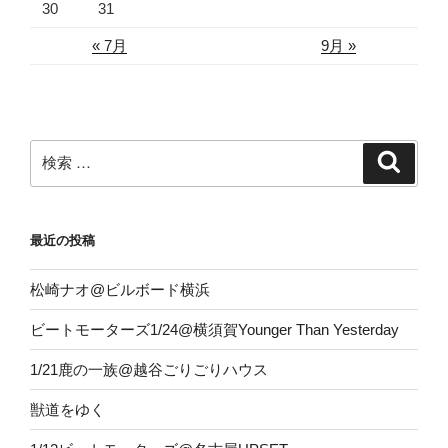
30
31
« 7月
9月 »
検
検
索
索:
最近の投稿
松崎ナオ@ビルボード横浜
ビートモーターズ1/24@横須賀Younger Than Yesterday
1/21鹿の一族@越谷ごりごりハウス
獣道をゆく