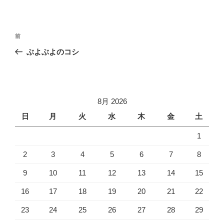
投
過
前
稿
去
ぶよぶよのコシ
ナ
の
ビ
投
稿
ゲ
ー
8月 2026
シ
日
月
火
水
木
金
土
ョ
1
ン
2
3
4
5
6
7
8
9
10
11
12
13
14
15
16
17
18
19
20
21
22
23
24
25
26
27
28
29