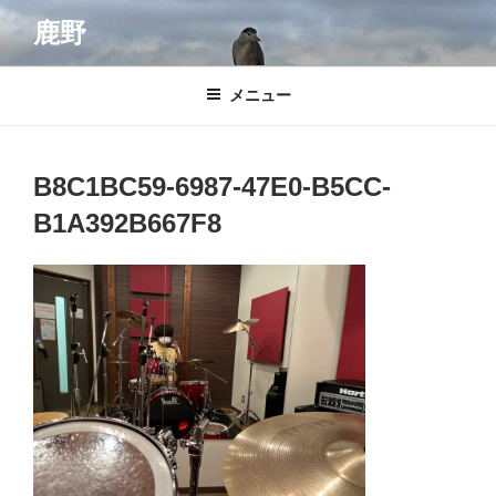
コ
鹿野
ン
テ
ン
メニュー
ツ
へ
ス
B8C1BC59-6987-47E0-B5CC-
キ
B1A392B667F8
ッ
プ