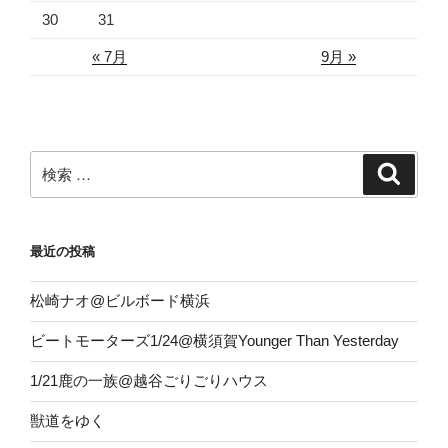
30
31
« 7月
9月 »
検
検
索
索:
最近の投稿
松崎ナオ@ビルボード横浜
ビートモーターズ1/24@横須賀Younger Than Yesterday
1/21鹿の一族@越谷ごりごりハウス
獣道をゆく