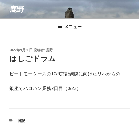
コ
鹿野
ン
テ
ン
メニュー
ツ
へ
ス
投
2022年9月30日
投稿者:
鹿野
キ
稿
はしごドラム
日:
ッ
プ
ビートモーターズの10/9京都磔磔に向けたリハからの
銀座でハコバン業務
2
日目（9/22）
カ
日記
テ
ゴ
リ