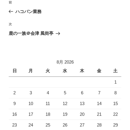
過
前
稿
去
ハコバン業務
ナ
の
ビ
投
次
次
稿
ゲ
の
鹿の一族＠会津 風街亭
投
ー
稿
シ
ョ
8月 2026
ン
日
月
火
水
木
金
土
1
2
3
4
5
6
7
8
9
10
11
12
13
14
15
16
17
18
19
20
21
22
23
24
25
26
27
28
29